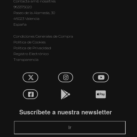
Contacta amb nosaltres
963375020
Paseo de la Alameda, 30
46023 Valencia
España
Condiciones Generales de Compra
Política de Cookies
Política de Privacidad
Registro Electrónico
Transparencia
Suscríbete a nuestra newsletter
Ir