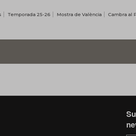
s
Temporada 25-26
Mostra de València
Cambra al 
Su
ne