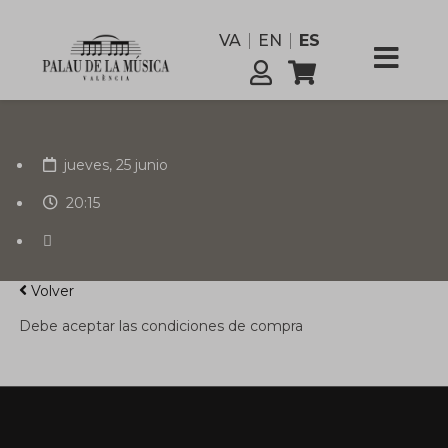
funcionario
VA
EN
ES
Comisión
Servicios
jueves, 25 junio
20:15
Volver
Debe aceptar las condiciones de compra