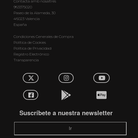
Contacta amb nosaltres
963375020
Paseo de la Alameda, 30
46023 Valencia
España
Condiciones Generales de Compra
Política de Cookies
Política de Privacidad
Registro Electrónico
Transparencia
Suscríbete a nuestra newsletter
Ir