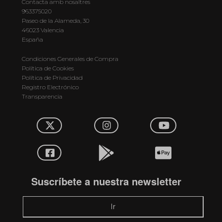
Contacta amb nosaltres
963375020
Paseo de la Alameda, 30
46023 Valencia
España
Condiciones Generales de Compra
Política de Cookies
Política de Privacidad
Registro Electrónico
Transparencia
Suscríbete a nuestra newsletter
Ir