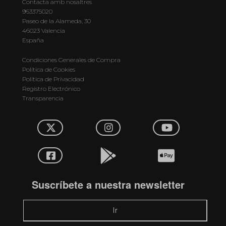
Contacta amb nosaltres
963375020
Paseo de la Alameda, 30
46023 Valencia
España
Condiciones Generales de Compra
Política de Cookies
Política de Privacidad
Registro Electrónico
Transparencia
Suscríbete a nuestra newsletter
Ir