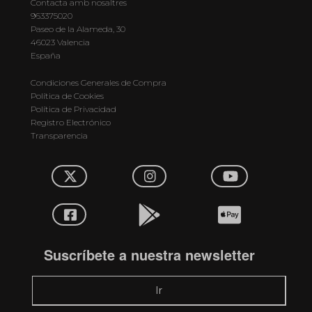
Contacta amb nosaltres
963375020
Paseo de la Alameda, 30
46023 Valencia
España
Condiciones Generales de Compra
Política de Cookies
Política de Privacidad
Registro Electrónico
Transparencia
Suscríbete a nuestra newsletter
Ir