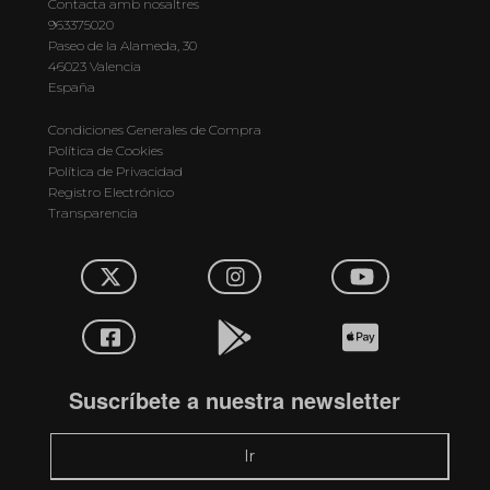
Contacta amb nosaltres
963375020
Paseo de la Alameda, 30
46023 Valencia
España
Condiciones Generales de Compra
Política de Cookies
Política de Privacidad
Registro Electrónico
Transparencia
Suscríbete a nuestra newsletter
Ir