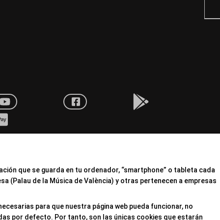
mación que se guarda en tu ordenador, “smartphone” o tableta cada
esa (Palau de la Música de València) y otras pertenecen a empresas
 necesarias para que nuestra página web pueda funcionar, no
das por defecto. Por tanto, son las únicas cookies que estarán