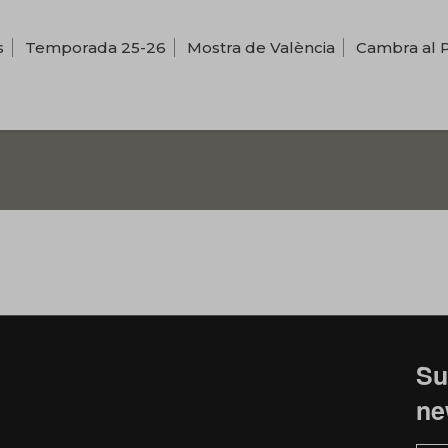
s
Temporada 25-26
Mostra de València
Cambra al 
Su
ne