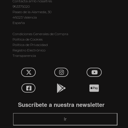
Contacta amb nosaltres
963375020
Paseo de la Alameda, 30
46023 Valencia
España
Condiciones Generales de Compra
Política de Cookies
Política de Privacidad
Registro Electrónico
Transparencia
Suscríbete a nuestra newsletter
Ir