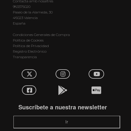
Contacta amb nosaltres
963375020
Paseo de la Alameda, 30
46023 Valencia
España
Condiciones Generales de Compra
Política de Cookies
Política de Privacidad
Registro Electrónico
Transparencia
Suscríbete a nuestra newsletter
Ir