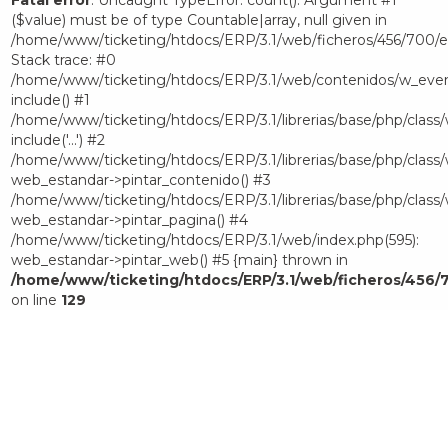
Fatal error
: Uncaught TypeError: count(): Argument #1
($value) must be of type Countable|array, null given in
/home/www/ticketing/htdocs/ERP/3.1/web/ficheros/456/700/e
Stack trace: #0
/home/www/ticketing/htdocs/ERP/3.1/web/contenidos/w_even
include() #1
/home/www/ticketing/htdocs/ERP/3.1/librerias/base/php/class/
include('...') #2
/home/www/ticketing/htdocs/ERP/3.1/librerias/base/php/class
web_estandar->pintar_contenido() #3
/home/www/ticketing/htdocs/ERP/3.1/librerias/base/php/class
web_estandar->pintar_pagina() #4
/home/www/ticketing/htdocs/ERP/3.1/web/index.php(595):
web_estandar->pintar_web() #5 {main} thrown in
/home/www/ticketing/htdocs/ERP/3.1/web/ficheros/456/
on line
129