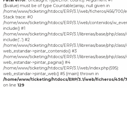
Fatal error
: Uncaught TypeError: count(): Argument #1
($value) must be of type Countable|array, null given in
/home/www/ticketing/htdocs/ERP/3.1/web/ficheros/456/700/e
Stack trace: #0
/home/www/ticketing/htdocs/ERP/3.1/web/contenidos/w_even
include() #1
/home/www/ticketing/htdocs/ERP/3.1/librerias/base/php/class/
include('...') #2
/home/www/ticketing/htdocs/ERP/3.1/librerias/base/php/class
web_estandar->pintar_contenido() #3
/home/www/ticketing/htdocs/ERP/3.1/librerias/base/php/class
web_estandar->pintar_pagina() #4
/home/www/ticketing/htdocs/ERP/3.1/web/index.php(595):
web_estandar->pintar_web() #5 {main} thrown in
/home/www/ticketing/htdocs/ERP/3.1/web/ficheros/456/
on line
129