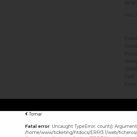
de les
Veu: 
Bater
Guita
Piano
Tromp
Tromb
Violí
Contr
Tornar
Fatal error
: Uncaught TypeError: count(): Argument 
/home/www/ticketing/htdocs/ERP/3.1/web/ficheros/