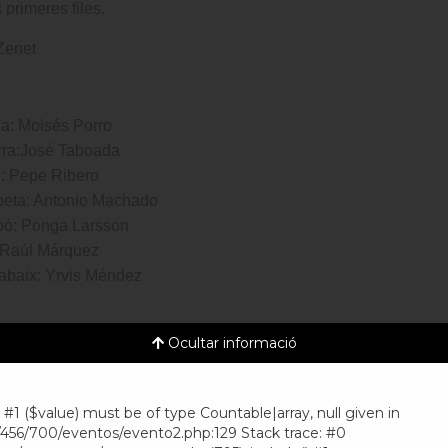
 primeres files.
Zenet
ia: Moisés Porro
rra:José Taboada
: Pepe Ribero
eta: Antonio Machado
ó: Ponga Larsson
: Raúl Márquez
abaix: Yrvis Méndez
Ocultar informació
#1 ($value) must be of type Countable|array, null given in
456/700/eventos/evento2.php:129 Stack trace: #0