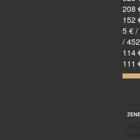
208 €
152 €
5 € /
/ 452
114 €
111 
ZEN
Arrav
les f