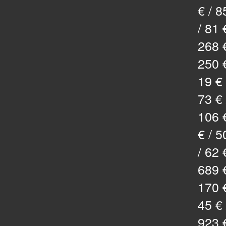
€ / 8
/ 81 
268 €
250 €
19 € 
73 € 
106 €
€ / 5
/ 62 
689 €
170 €
45 € 
923 €