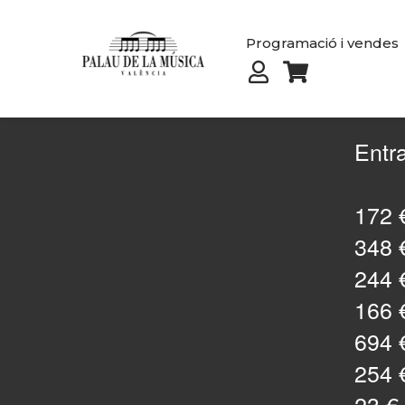
Programació i vendes
Entr
172 €
348 €
244 €
166 €
694 €
254 €
23 € 