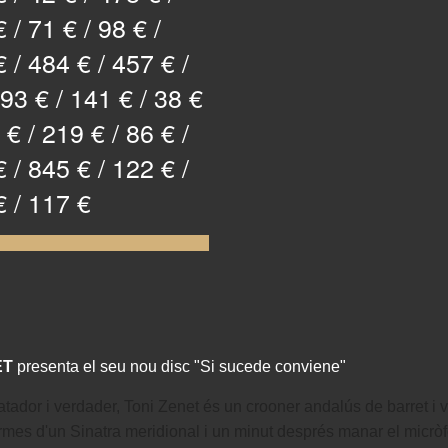
 / 71 € / 98 € /
 / 484 € / 457 € /
 93 € / 141 € / 38 €
 € / 219 € / 86 € /
 / 845 € / 122 € /
€ / 117 €
ET
presenta el seu nou disc "Si sucede conviene"
atador i verdader, Toni Zenet és un crooner andalús de barret i
ormes d'un Sinatra meridional i un minut després manar el micròf