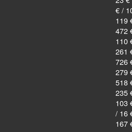
€ / 1
119 €
472 €
110 €
261 €
726 €
279 €
518 €
235 €
103 €
/ 16 
167 €