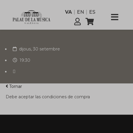
personal
funcionari
VA
EN
ES
Comissió
Serveis
dijous, 30 setembre
19:30
Tornar
Debe aceptar las condiciones de compra