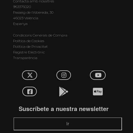
Contacta amb nosaltres
963375020
Passeig de l'Albereda, 30
46023 València
Espanya
Condicions Generals de Compra
Política de Cookies
Política de Privacitat
Registre Electrónic
Transparència
Suscríbete a nuestra newsletter
Ir