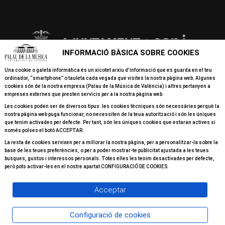
INFORMACIÓ BÀSICA SOBRE COOKIES
Una cookie o galeta informàtica és un xicotet arxiu d'informació que es guarda en el teu
ordinador, “smartphone” o tauleta cada vegada que visites la nostra pàgina web. Algunes
cookies són de la nostra empresa (Palau de la Música de València) i altres pertanyen a
empreses externes que presten servicis per a la nostra pàgina web.
Les cookies poden ser de diversos tipus: les cookies tècniques són necessàries perquè la
nostra pàgina web puga funcionar, no necessiten de la teua autorització i són les úniques
que tenim activades per defecte. Per tant, són les úniques cookies que estaran actives si
només polses el botó ACCEPTAR.
La resta de cookies servixen per a millorar la nostra pàgina, per a personalitzar-la sobre la
base de les teues preferències, o per a poder mostrar-te publicitat ajustada a les teues
busques, gustos i interessos personals. Totes elles les tenim desactivades per defecte,
però pots activar-les en el nostre apartat CONFIGURACIÓ DE COOKIES.
Acceptar
Configuració de cookies
© 2026 Tots els drets reservats Palau de la Música Valéncia