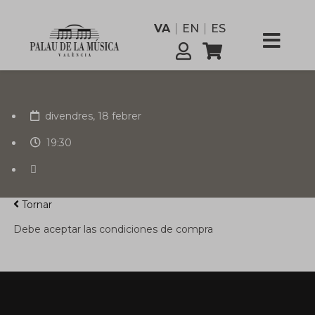
personal
funcionari
VA
EN
ES
Comissió
Serveis
divendres, 18 febrer
19:30
Tornar
Debe aceptar las condiciones de compra