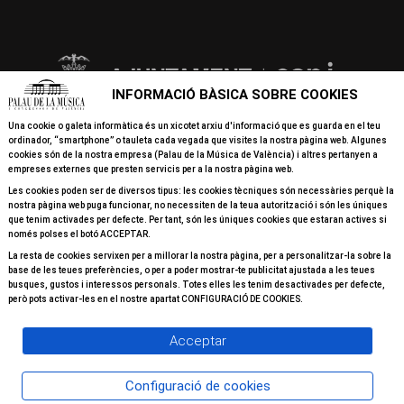
INFORMACIÓ BÀSICA SOBRE COOKIES
Una cookie o galeta informàtica és un xicotet arxiu d'informació que es guarda en el teu
ordinador, “smartphone” o tauleta cada vegada que visites la nostra pàgina web. Algunes
cookies són de la nostra empresa (Palau de la Música de València) i altres pertanyen a
empreses externes que presten servicis per a la nostra pàgina web.
Les cookies poden ser de diversos tipus: les cookies tècniques són necessàries perquè la
nostra pàgina web puga funcionar, no necessiten de la teua autorització i són les úniques
que tenim activades per defecte. Per tant, són les úniques cookies que estaran actives si
només polses el botó ACCEPTAR.
La resta de cookies servixen per a millorar la nostra pàgina, per a personalitzar-la sobre la
base de les teues preferències, o per a poder mostrar-te publicitat ajustada a les teues
busques, gustos i interessos personals. Totes elles les tenim desactivades per defecte,
però pots activar-les en el nostre apartat CONFIGURACIÓ DE COOKIES.
Acceptar
Configuració de cookies
© 2026 Tots els drets reservats Palau de la Música Valéncia