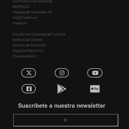
Contacta amb nosaltres
963375020
Passeig de l'Albereda, 30
46023 València
Espanya
Condicions Generals de Compra
Política de Cookies
Política de Privacitat
Registre Electrónic
Transparència
Suscríbete a nuestra newsletter
Ir