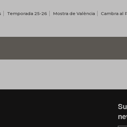
s
Temporada 25-26
Mostra de València
Cambra al 
Su
ne