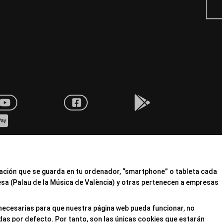
mación que se guarda en tu ordenador, “smartphone” o tableta cada
esa (Palau de la Música de València) y otras pertenecen a empresas
 necesarias para que nuestra página web pueda funcionar, no
das por defecto. Por tanto, son las únicas cookies que estarán