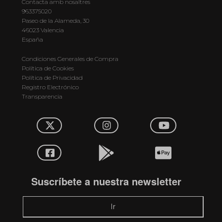
Contacta amb nosaltres
963375020
Paseo de la Alameda, 30
46023 Valencia
España
Condiciones Generales de Compra
Política de Cookies
Política de Privacidad
Registro Electrónico
Transparencia
Suscríbete a nuestra newsletter
Ir