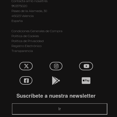
Contacta amb nosaltres
963375020
Paseo de la Alameda, 30
46023 Valencia
España
Condiciones Generales de Compra
Política de Cookies
Política de Privacidad
Registro Electrónico
Transparencia
Suscríbete a nuestra newsletter
Ir