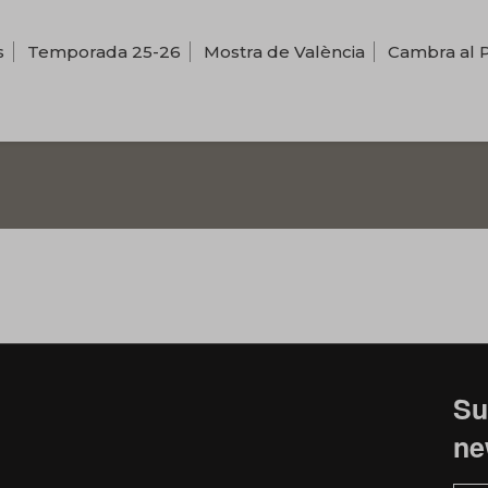
s
Temporada 25-26
Mostra de València
Cambra al 
Su
ne