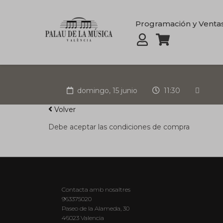
Programación y Venta
domingo, 15 junio
11:30
Volver
Debe aceptar las condiciones de compra
Contacta amb nosaltres
963375020
Paseo de la Alameda, 30
46023 Valencia