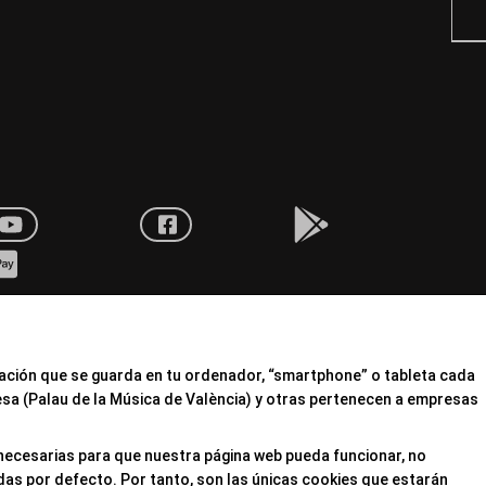
mación que se guarda en tu ordenador, “smartphone” o tableta cada
esa (Palau de la Música de València) y otras pertenecen a empresas
 necesarias para que nuestra página web pueda funcionar, no
das por defecto. Por tanto, son las únicas cookies que estarán